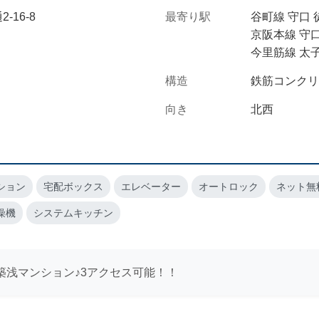
16-8
最寄り駅
谷町線 守口 
京阪本線 守口
今里筋線 太子
構造
鉄筋コンクリ
向き
北西
ション
宅配ボックス
エレベーター
オートロック
ネット無
燥機
システムキッチン
た築浅マンション♪3アクセス可能！！