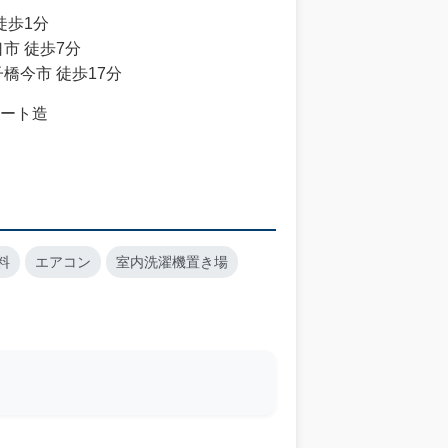
徒歩1分
市 徒歩7分
橋今市 徒歩17分
ート造
料
エアコン
室内洗濯機置き場