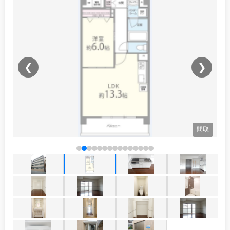
❮
❯
観
間取