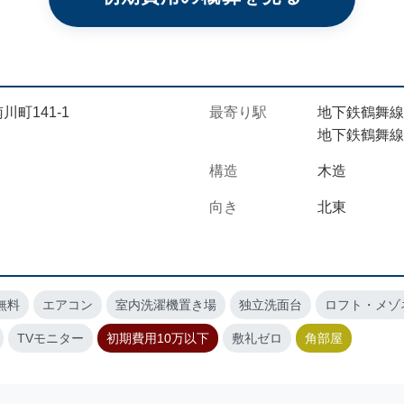
川町141-1
最寄り駅
地下鉄鶴舞線
地下鉄鶴舞線 
構造
木造
向き
北東
無料
エアコン
室内洗濯機置き場
独立洗面台
ロフト・メゾ
TVモニター
初期費用10万以下
敷礼ゼロ
角部屋