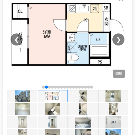
❮
❯
間取
観