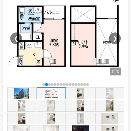
❮
❯
間取
観