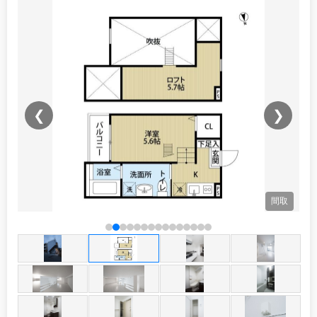
❮
❯
観
間取