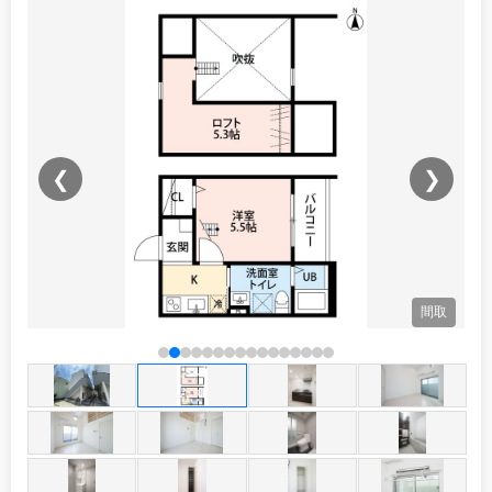
❮
❯
観
間取