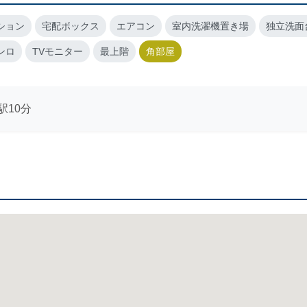
ション
宅配ボックス
エアコン
室内洗濯機置き場
独立洗面
ンロ
TVモニター
最上階
角部屋
駅10分