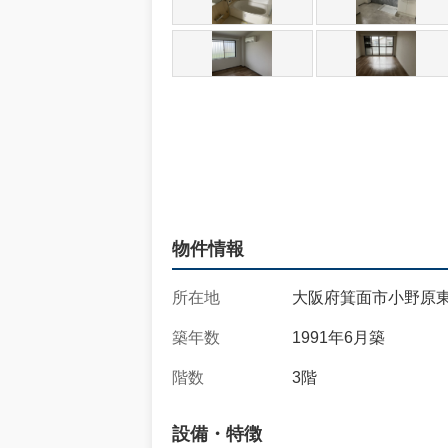
物件情報
所在地
大阪府箕面市小野原東2-
築年数
1991年6月築
階数
3階
設備・特徴