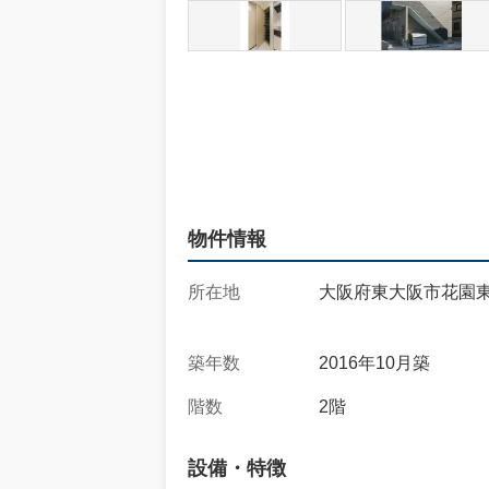
物件情報
所在地
大阪府東大阪市花園東町
築年数
2016年10月築
階数
2階
設備・特徴