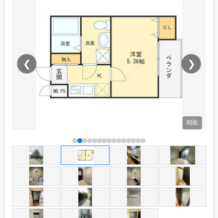
❮
❯
観
間取