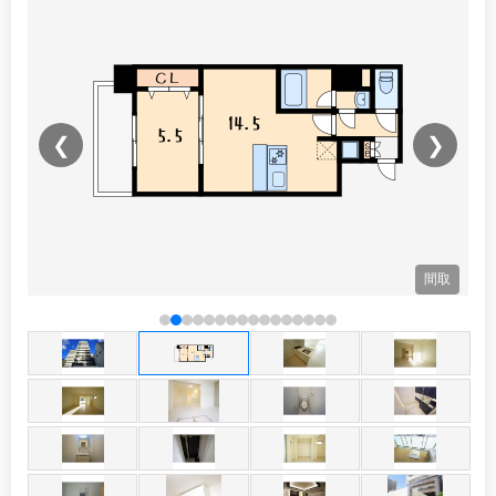
❮
❯
観
間取