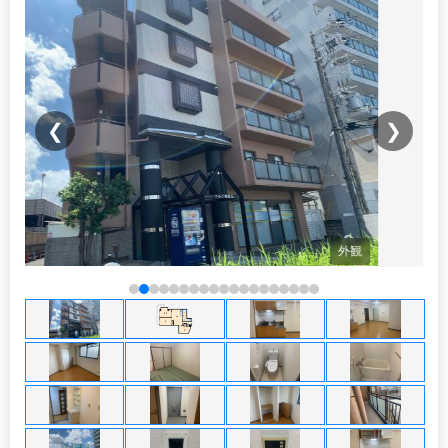
❮
❯
観
間取