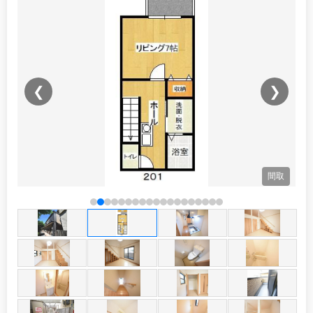
❮
❯
観
間取