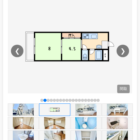
❮
❯
観
間取