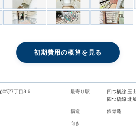
初期費用の概算を見る
津守7丁目8-6
最寄り駅
四つ橋線 玉出
四つ橋線 北加
構造
鉄骨造
向き