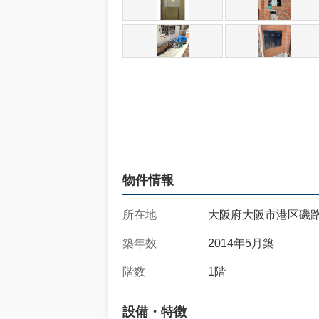
物件情報
所在地
大阪府大阪市港区磯路3
築年数
2014年5月築
階数
1階
設備・特徴