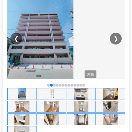
❮
❯
観
間取