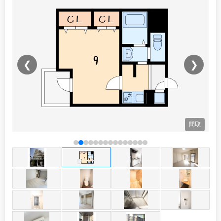
❮
❯
観
間取