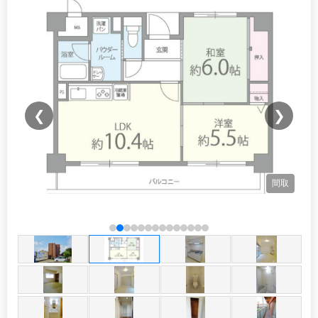
❮
❯
間取
観