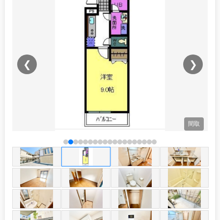
❮
❯
観
間取