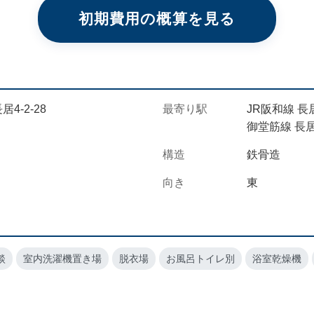
初期費用の概算を見る
4-2-28
最寄り駅
JR阪和線 長
御堂筋線 長居
構造
鉄骨造
向き
東
談
室内洗濯機置き場
脱衣場
お風呂トイレ別
浴室乾燥機