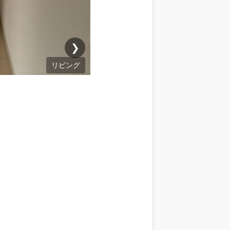
❯
リビング