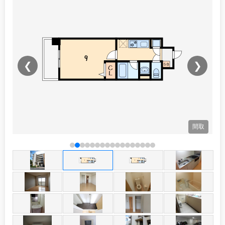
❮
❯
観
間取