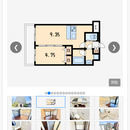
❮
❯
観
間取