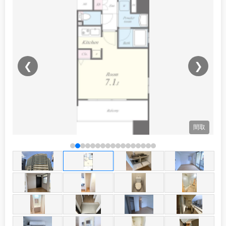
❮
❯
観
間取