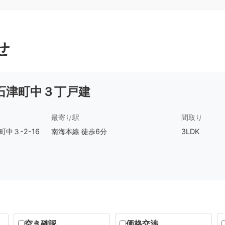
せ
石津町中３丁戸建
最寄り駅
間取り
中３-2-16
南海本線 徒歩6分
3LDK
空き確認
価格交渉