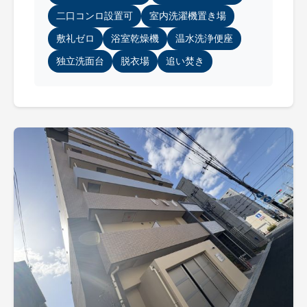
二口コンロ設置可
室内洗濯機置き場
敷礼ゼロ
浴室乾燥機
温水洗浄便座
独立洗面台
脱衣場
追い焚き