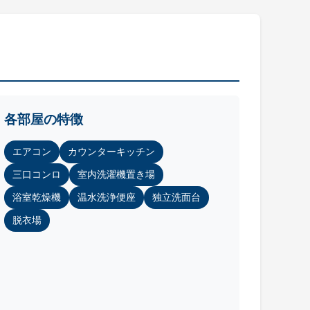
各部屋の特徴
エアコン
カウンターキッチン
三口コンロ
室内洗濯機置き場
浴室乾燥機
温水洗浄便座
独立洗面台
脱衣場